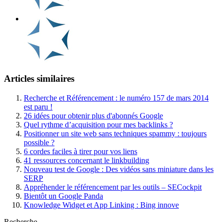
Articles similaires
Recherche et Référencement : le numéro 157 de mars 2014
est paru !
26 idées pour obtenir plus d'abonnés Google
Quel rythme d’acquisition pour mes backlinks ?
Positionner un site web sans techniques spammy : toujours
possible ?
6 cordes faciles à tirer pour vos liens
41 ressources concernant le linkbuilding
Nouveau test de Google : Des vidéos sans miniature dans les
SERP
Appréhender le référencement par les outils – SECockpit
Bientôt un Google Panda
Knowledge Widget et App Linking : Bing innove
Recherche