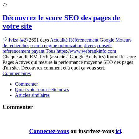
77
Découvrez le score SEO des pages de
votre site
Iviza (#2)
2691 days
Actualité
Référencement
Google
Moteurs
de recherches
search engine optimization
divers
conseils
referencement payant
Tous
https://www.webrankinfo.com
Chaque audit RM Tech (associé à Google Analytics) fournit le score
Pages Actives qui mesure la performance moyenne SEO des pages
d'un site. Découvrez comment et à quoi ça vous sert.
Commentaires
Commenter
Qui a voter pour cette news
Articles similaires
Commenter
Connectez-vous
ou inscrivez-vous
ici
.